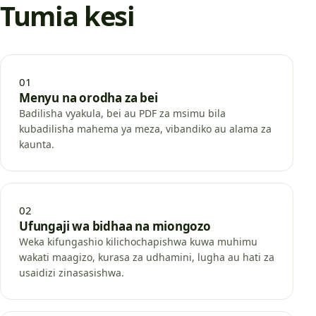
Tumia kesi
01
Menyu na orodha za bei
Badilisha vyakula, bei au PDF za msimu bila
kubadilisha mahema ya meza, vibandiko au alama za
kaunta.
02
Ufungaji wa bidhaa na miongozo
Weka kifungashio kilichochapishwa kuwa muhimu
wakati maagizo, kurasa za udhamini, lugha au hati za
usaidizi zinasasishwa.