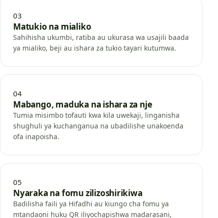
03
Matukio na mialiko
Sahihisha ukumbi, ratiba au ukurasa wa usajili baada
ya mialiko, beji au ishara za tukio tayari kutumwa.
04
Mabango, maduka na ishara za nje
Tumia misimbo tofauti kwa kila uwekaji, linganisha
shughuli ya kuchanganua na ubadilishe unakoenda
ofa inapoisha.
05
Nyaraka na fomu zilizoshirikiwa
Badilisha faili ya Hifadhi au kiungo cha fomu ya
mtandaoni huku QR iliyochapishwa madarasani,