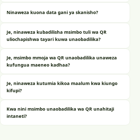
Ninaweza kuona data gani ya skanisho?
Je, ninaweza kubadilisha msimbo tuli wa QR
uliochapishwa tayari kuwa unaobadilika?
Je, msimbo mmoja wa QR unaobadilika unaweza
kufungua maeneo kadhaa?
Je, ninaweza kutumia kikoa maalum kwa kiungo
kifupi?
Kwa nini msimbo unaobadilika wa QR unahitaji
intaneti?