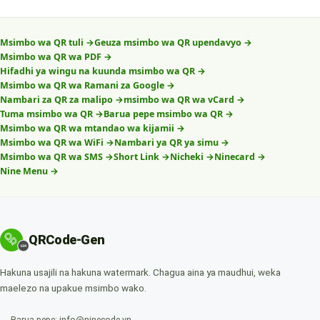
Msimbo wa QR tuli
→
Geuza msimbo wa QR upendavyo
→
Msimbo wa QR wa PDF
→
Hifadhi ya wingu na kuunda msimbo wa QR
→
Msimbo wa QR wa Ramani za Google
→
Nambari za QR za malipo
→
msimbo wa QR wa vCard
→
Tuma msimbo wa QR
→
Barua pepe msimbo wa QR
→
Msimbo wa QR wa mtandao wa kijamii
→
Msimbo wa QR wa WiFi
→
Nambari ya QR ya simu
→
Msimbo wa QR wa SMS
→
Short Link
→
Nicheki
→
Ninecard
→
Nine Menu
→
QRCode-Gen
Hakuna usajili na hakuna watermark. Chagua aina ya maudhui, weka
maelezo na upakue msimbo wako.
Barua pepe: info@ninecode.vn