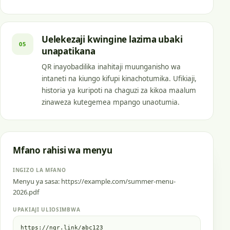
Uelekezaji kwingine lazima ubaki
05
unapatikana
QR inayobadilika inahitaji muunganisho wa
intaneti na kiungo kifupi kinachotumika. Ufikiaji,
historia ya kuripoti na chaguzi za kikoa maalum
zinaweza kutegemea mpango unaotumia.
Mfano rahisi wa menyu
INGIZO LA MFANO
Menyu ya sasa: https://example.com/summer-menu-
2026.pdf
UPAKIAJI ULIOSIMBWA
https://nqr.link/abc123