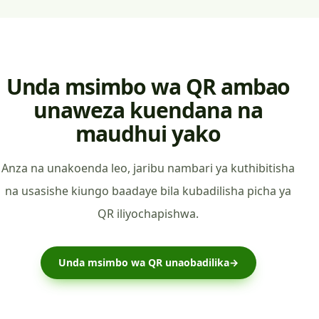
Unda msimbo wa QR ambao
unaweza kuendana na
maudhui yako
Anza na unakoenda leo, jaribu nambari ya kuthibitisha
na usasishe kiungo baadaye bila kubadilisha picha ya
QR iliyochapishwa.
Unda msimbo wa QR unaobadilika
→