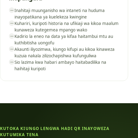
Inahitaji muunganisho wa intaneti na huduma
—
inayopatikana ya kuelekeza kwingine
Kuhariri, kuripoti historia na ufikiaji wa kikoa maalum
—
kunaweza kutegemea mpango wako
Kadirio la eneo na data ya kifaa haitambui mtu au
—
kuthibitisha uongofu
Akaunti iliyozimwa, kiungo kifupi au kikoa kinaweza
—
kuzuia nakala zilizochapishwa kufunguliwa
Sio lazima kwa habari ambayo haitabadilika na
—
haihitaji kuripoti
KUTOKA KIUNGO LENGWA HADI QR INAYOWEZA
KUTUMIKA TENA