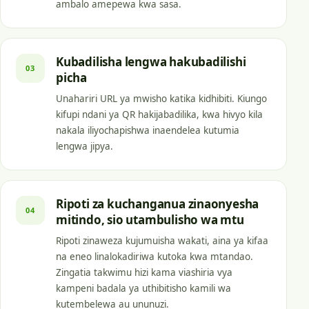
ambalo amepewa kwa sasa.
Kubadilisha lengwa hakubadilishi
03
picha
Unahariri URL ya mwisho katika kidhibiti. Kiungo
kifupi ndani ya QR hakijabadilika, kwa hivyo kila
nakala iliyochapishwa inaendelea kutumia
lengwa jipya.
Ripoti za kuchanganua zinaonyesha
04
mitindo, sio utambulisho wa mtu
Ripoti zinaweza kujumuisha wakati, aina ya kifaa
na eneo linalokadiriwa kutoka kwa mtandao.
Zingatia takwimu hizi kama viashiria vya
kampeni badala ya uthibitisho kamili wa
kutembelewa au ununuzi.