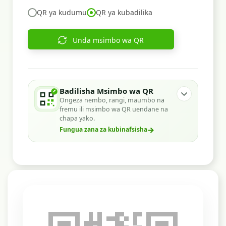
QR ya kudumu
QR ya kubadilika
Unda msimbo wa QR
Badilisha Msimbo wa QR
Ongeza nembo, rangi, maumbo na
fremu ili msimbo wa QR uendane na
chapa yako.
→
Fungua zana za kubinafsisha