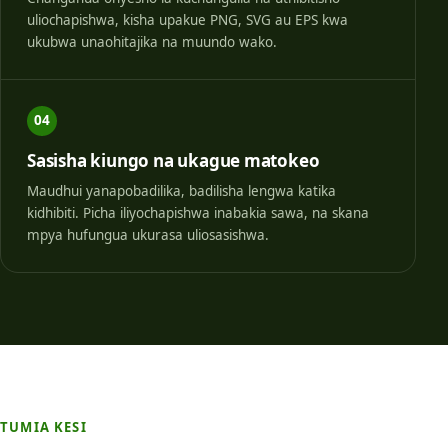
uliochapishwa, kisha upakue PNG, SVG au EPS kwa
ukubwa unaohitajika na muundo wako.
04
Sasisha kiungo na ukague matokeo
Maudhui yanapobadilika, badilisha lengwa katika
kidhibiti. Picha iliyochapishwa inabakia sawa, na skana
mpya hufungua ukurasa uliosasishwa.
TUMIA KESI