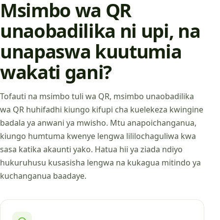
Msimbo wa QR
unaobadilika ni upi, na
unapaswa kuutumia
wakati gani?
Tofauti na msimbo tuli wa QR, msimbo unaobadilika
wa QR huhifadhi kiungo kifupi cha kuelekeza kwingine
badala ya anwani ya mwisho. Mtu anapoichanganua,
kiungo humtuma kwenye lengwa lililochaguliwa kwa
sasa katika akaunti yako. Hatua hii ya ziada ndiyo
hukuruhusu kusasisha lengwa na kukagua mitindo ya
kuchanganua baadaye.