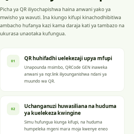
Picha ya QR iliyochapishwa haina anwani yako ya
mwisho ya wavuti. Ina kiungo kifupi kinachodhibitiwa
ambacho hufanya kazi kama daraja kati ya tambazo na
ukurasa unaotaka kufungua.
QR huhifadhi uelekezaji upya mfupi
01
Unapounda msimbo, QRCode GEN inaweka
anwani ya nqr.link iliyounganishwa ndani ya
muundo wa QR.
Uchanganuzi huwasiliana na huduma
02
ya kuelekeza kwingine
Simu hufungua kiunga kifupi, na huduma
humpeleka mgeni mara moja kwenye eneo