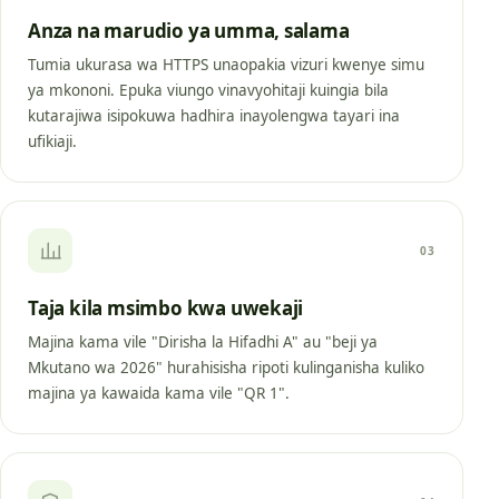
Anza na marudio ya umma, salama
Tumia ukurasa wa HTTPS unaopakia vizuri kwenye simu
ya mkononi. Epuka viungo vinavyohitaji kuingia bila
kutarajiwa isipokuwa hadhira inayolengwa tayari ina
ufikiaji.
03
Taja kila msimbo kwa uwekaji
Majina kama vile "Dirisha la Hifadhi A" au "beji ya
Mkutano wa 2026" hurahisisha ripoti kulinganisha kuliko
majina ya kawaida kama vile "QR 1".