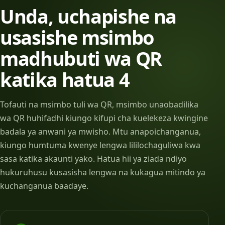
Unda, uchapishe na
usasishe msimbo
madhubuti wa QR
katika hatua 4
Tofauti na msimbo tuli wa QR, msimbo unaobadilika
wa QR huhifadhi kiungo kifupi cha kuelekeza kwingine
badala ya anwani ya mwisho. Mtu anapoichanganua,
kiungo humtuma kwenye lengwa lililochaguliwa kwa
sasa katika akaunti yako. Hatua hii ya ziada ndiyo
hukuruhusu kusasisha lengwa na kukagua mitindo ya
kuchanganua baadaye.