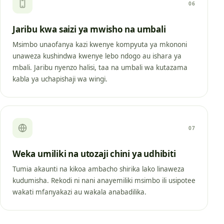
06
Jaribu kwa saizi ya mwisho na umbali
Msimbo unaofanya kazi kwenye kompyuta ya mkononi
unaweza kushindwa kwenye lebo ndogo au ishara ya
mbali. Jaribu nyenzo halisi, taa na umbali wa kutazama
kabla ya uchapishaji wa wingi.
07
Weka umiliki na utozaji chini ya udhibiti
Tumia akaunti na kikoa ambacho shirika lako linaweza
kudumisha. Rekodi ni nani anayemiliki msimbo ili usipotee
wakati mfanyakazi au wakala anabadilika.