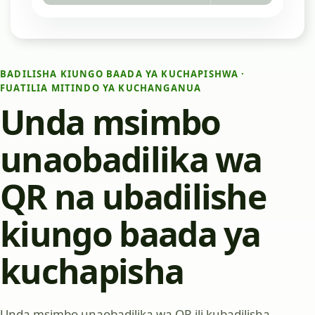
BADILISHA KIUNGO BAADA YA KUCHAPISHWA ·
FUATILIA MITINDO YA KUCHANGANUA
Unda msimbo
unaobadilika wa
QR na ubadilishe
kiungo baada ya
kuchapisha
Unda msimbo unaobadilika wa QR ili kubadilisha