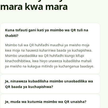
mara kwa mara
Kuna tofauti gani kati ya msimbo wa QR tuli na
thabiti?
Msimbo tuli wa QR huhifadhi maudhui ya mwisho moja
kwa moja na hauwezi kuhaririwa baada ya kuchapishwa.
Msimbo unaobadilika wa QR huhifadhi kiungo kifupi
kinachodhibitiwa, kwa hivyo unaweza kubadilisha mahali
pa mwisho na kukagua mitindo ya kuchanganua baadaye.
Je, ninaweza kubadilisha msimbo unaobadilika wa
QR baada ya kuchapishwa?
Je, muda wa kutumia msimbo wa QR unaisha?