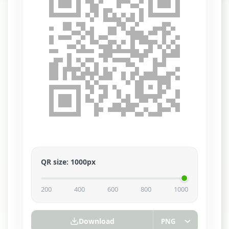
QR size
:
1000
px
200
400
600
800
1000
Download
PNG