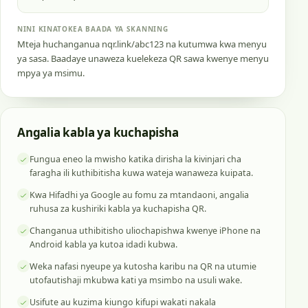
NINI KINATOKEA BAADA YA SKANNING
Mteja huchanganua nqr.link/abc123 na kutumwa kwa menyu
ya sasa. Baadaye unaweza kuelekeza QR sawa kwenye menyu
mpya ya msimu.
Angalia kabla ya kuchapisha
Fungua eneo la mwisho katika dirisha la kivinjari cha
faragha ili kuthibitisha kuwa wateja wanaweza kuipata.
Kwa Hifadhi ya Google au fomu za mtandaoni, angalia
ruhusa za kushiriki kabla ya kuchapisha QR.
Changanua uthibitisho uliochapishwa kwenye iPhone na
Android kabla ya kutoa idadi kubwa.
Weka nafasi nyeupe ya kutosha karibu na QR na utumie
utofautishaji mkubwa kati ya msimbo na usuli wake.
Usifute au kuzima kiungo kifupi wakati nakala