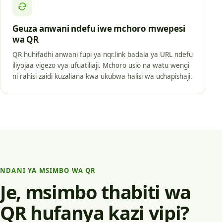
Geuza anwani ndefu iwe mchoro mwepesi
wa QR
QR huhifadhi anwani fupi ya nqr.link badala ya URL ndefu
iliyojaa vigezo vya ufuatiliaji. Mchoro usio na watu wengi
ni rahisi zaidi kuzaliana kwa ukubwa halisi wa uchapishaji.
NDANI YA MSIMBO WA QR
Je, msimbo thabiti wa
QR hufanya kazi vipi?