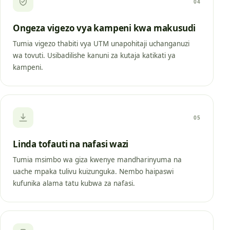
04
Ongeza vigezo vya kampeni kwa makusudi
Tumia vigezo thabiti vya UTM unapohitaji uchanganuzi
wa tovuti. Usibadilishe kanuni za kutaja katikati ya
kampeni.
05
Linda tofauti na nafasi wazi
Tumia msimbo wa giza kwenye mandharinyuma na
uache mpaka tulivu kuizunguka. Nembo haipaswi
kufunika alama tatu kubwa za nafasi.