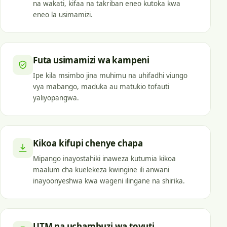
na wakati, kifaa na takriban eneo kutoka kwa
eneo la usimamizi.
Futa usimamizi wa kampeni
Ipe kila msimbo jina muhimu na uhifadhi viungo
vya mabango, maduka au matukio tofauti
yaliyopangwa.
Kikoa kifupi chenye chapa
Mipango inayostahiki inaweza kutumia kikoa
maalum cha kuelekeza kwingine ili anwani
inayoonyeshwa kwa wageni ilingane na shirika.
UTM na uchambuzi wa tovuti