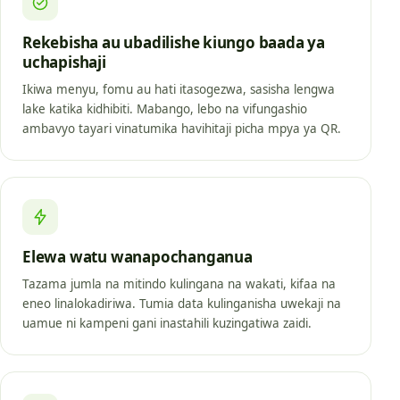
Rekebisha au ubadilishe kiungo baada ya
uchapishaji
Ikiwa menyu, fomu au hati itasogezwa, sasisha lengwa
lake katika kidhibiti. Mabango, lebo na vifungashio
ambavyo tayari vinatumika havihitaji picha mpya ya QR.
Elewa watu wanapochanganua
Tazama jumla na mitindo kulingana na wakati, kifaa na
eneo linalokadiriwa. Tumia data kulinganisha uwekaji na
uamue ni kampeni gani inastahili kuzingatiwa zaidi.