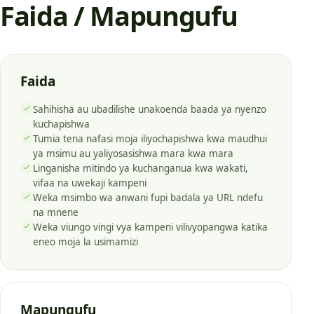
Faida / Mapungufu
Faida
Sahihisha au ubadilishe unakoenda baada ya nyenzo
kuchapishwa
Tumia tena nafasi moja iliyochapishwa kwa maudhui
ya msimu au yaliyosasishwa mara kwa mara
Linganisha mitindo ya kuchanganua kwa wakati,
vifaa na uwekaji kampeni
Weka msimbo wa anwani fupi badala ya URL ndefu
na mnene
Weka viungo vingi vya kampeni vilivyopangwa katika
eneo moja la usimamizi
Mapungufu