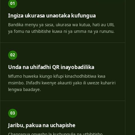
01
Ingiza ukurasa unaotaka kufungua
Bandika menyu ya sasa, ukurasa wa kutua, hati au URL
ya fomu na uthibitishe kuwa ni ya umma na ya rununu.
02
Unda na uhifadhi QR inayobadilika
Mfumo huweka kiungo kifupi kinachodhibitiwa kwa
msimbo. Ihifadhi kwenye akaunti yako ili uweze kuhariri
lengwa baadaye.
03
Jaribu, pakua na uchapishe
Changanua onyesho la kuchungulia na uthibitisho