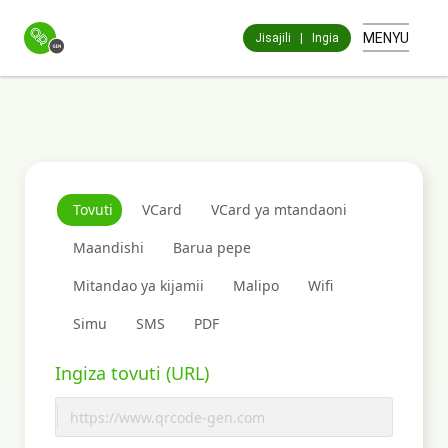
MENYU
Jisajili
|
Ingia
Tovuti
VCard
VCard ya mtandaoni
Maandishi
Barua pepe
Mitandao ya kijamii
Malipo
Wifi
Simu
SMS
PDF
Ingiza tovuti (URL)