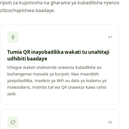
ripoti za kupotosha na gharama ya kubadilisha nyenzo
zilizochapishwa baadaye.
01
Tumia QR inayobadilika wakati tu unahitaji
udhibiti baadaye
Ichague wakati unakoenda unaweza kubadilisha au
kuchanganua masuala ya kuripoti. Kwa maandishi
yasiyobadilika, maelezo ya WiFi au data ya kudumu ya
mawasiliano, msimbo tuli wa QR unaweza kuwa rahisi
zaidi.
02